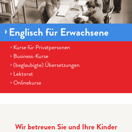
Englisch für Erwachsene
Kurse für Privatpersonen
Business-Kurse
(beglaubigte) Übersetzungen
Lektorat
Onlinekurse
Wir betreuen Sie und Ihre Kinder