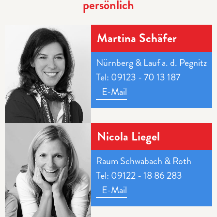
persönlich
Martina Schäfer
Nürnberg & Lauf a. d. Pegnitz
Tel: 09123 - 70 13 187
E-Mail
Nicola Liegel
Raum Schwabach & Roth
Tel: 09122 - 18 86 283
E-Mail